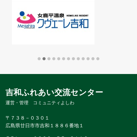
吉和ふれあい交流センター
運営・管理　コミュニティよしわ
〒７３８－０３０１

広島県廿日市市吉和１８８６番地１