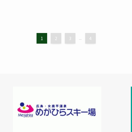
1
2
3
...
4