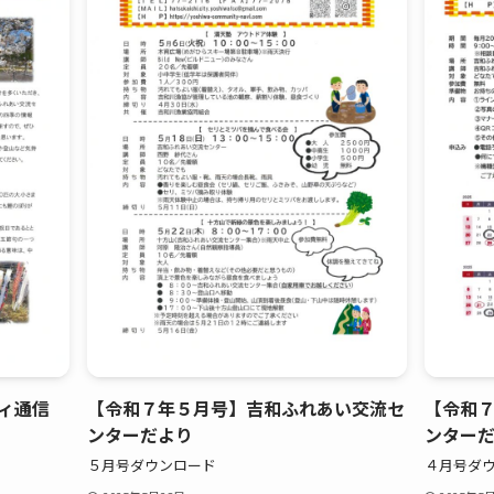
ィ通信
【令和７年５月号】吉和ふれあい交流セ
【令和
ンターだより
ンター
５月号ダウンロード
４月号ダ