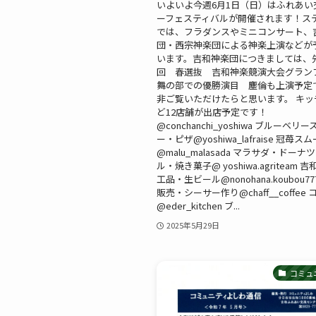
いよいよ今週6月1日（日）はふれあい
ーフェスティバルが開催されます！ス
では、フラダンスやミニコンサート、
団・西宗神楽団による神楽上演などが
います。吉和神楽団につきましては、先
回 春選抜 吉和神楽競演大会グラン
舞の部での優勝演目 塵倫も上演予定
非ご覧いただけたらと思います。 キッ
ど12店舗が出店予定です！
@conchanchi_yoshiwa ブルーベリ
ー・ピザ@yoshiwa_lafraise 冠苺ス
@malu_malasada マラサダ・ドー
ル・焼き菓子@ yoshiwa.agriteam
工品・生ビール@nonohana.koubou7
販売・シーサー作り@chaff__coffee
@eder_kitchen ブ...
2025年5月29日
コミュ