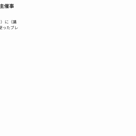
主催事
日）に（講
使ったブレ
。