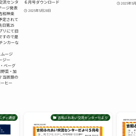
交流センタ
６月号ダウンロード
2025年5
テージ発表
2025年5月28日
吉和神楽
予定されて
日第25
プリにて旧
ですので是
チンカーな
ースムージ
ムージー
ナツ・ベーグ
 吉和野菜・加
77 当該類の
 コーヒー
ニティ通信
吉和ふれあい交流センターだより