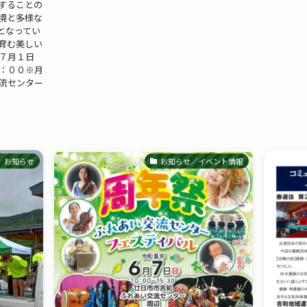
することの
境と多様な
となってい
育む美しい
７月１日
７：００※月
交流センター
お知らせ
お知らせ／イベント情報