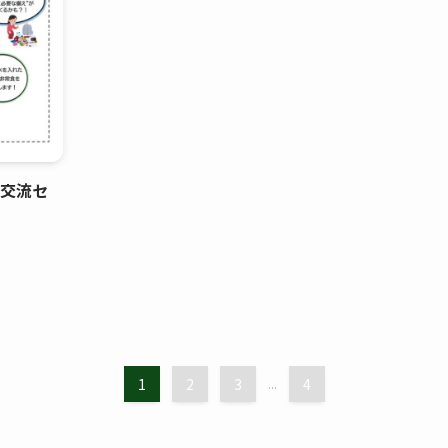
い交流セ
1
2
3
...
4