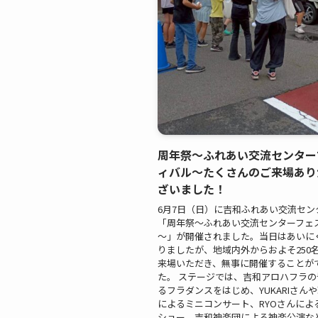
周年祭～ふれあい交流センター
ィバル～たくさんのご来場あり
ざいました！
6月7日（日）に吉和ふれあい交流セン
「周年祭～ふれあい交流センターフェ
～」が開催されました。当日はあいに
りましたが、地域内外からおよそ250
来場いただき、無事に開催することが
た。 ステージでは、吉和アロハフラ
るフラダンスをはじめ、YUKARIさん
によるミニコンサート、RYOさんによ
ショー、吉和神楽団による神楽公演な