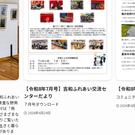
【令和8年7月号】吉和ふれあい交流セ
【令和8
ンターだより
吉和ふれあい
コミュニテ
貴重な野鳥
７月号ダウンロード
2026年6
マは「鳥
2026年6月24日
すさまざまな
くりご覧いた
生きと暮ら
がありま