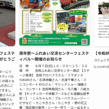
フェステ
周年祭～ふれあい交流センターフェステ
【令和8
がとうご
ィバル～開催のお知らせ
コミュニテ
日 時 ６月７日(日)１０：００～１５：３０
2026年5
場 所 吉和ふれあい交流センター周辺 【ステ
ターにて
ージ発表】 吉和アロハフラさん：フラダンス
スティバル
YUKARIさん・石津詩織さん・志波千華さん：ミ
くの雨とな
ニコンサート RYOさん：マジックショー 瑞姫さ
名の方にご
ん：コンサート 吉和神楽団さん：弓八幡・八岐大
できまし
蛇 【キッチンカーや体験ブースなど６店舗出店予
の皆さんによ
定！】 ・こんちゃんち：ブルーべりスムージー・
や瑞姫さん
ピザなど ・たこやきさん：たこやき ・野の花工
るマジック
房：陶芸類の販売・シーサー作り ・エー出るキッ
どが行わ