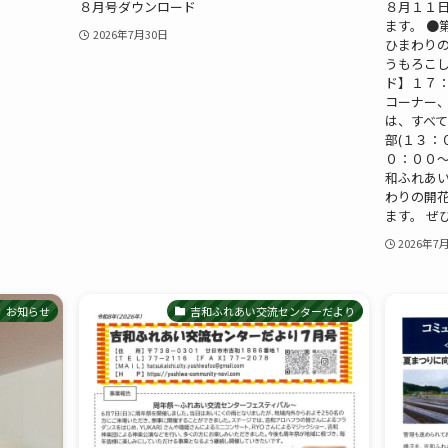
８月号ダウンロード
８月１１
ます。 ●
2026年7月30日
ひまわり
うもろこし
ド】１７：
コーナー、
は、すべて
部(１３：
０：００～
和ふれあい交
わりの開
ます。 ぜ
2026年7
お知らせ
吉和ふれあい交流センターだより