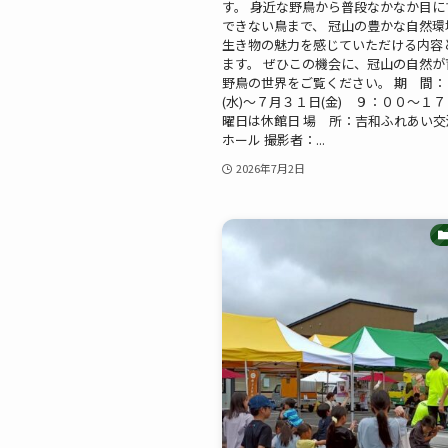
す。 身近な野鳥から普段なかなか目に
できない鳥まで、 冠山の豊かな自然環
生き物の魅力を感じていただける内容
ます。 ぜひこの機会に、冠山の自然が
野鳥の世界をご覧ください。 期 間：
(水)～７月３１日(金) ９：００～１
曜日は休館日 場 所：吉和ふれあい
ホール 撮影者：...
2026年7月2日