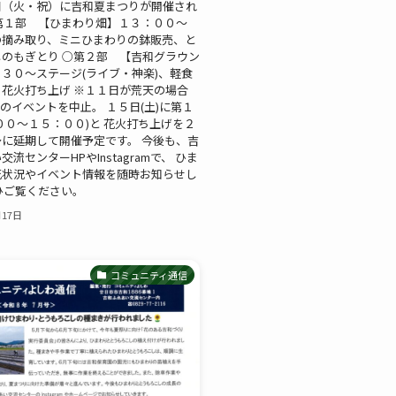
日（火・祝）に吉和夏まつりが開催され
第１部 【ひまわり畑】１３：００～
の摘み取り、ミニひまわりの鉢販売、と
のもぎとり ○第２部 【吉和グラウン
３０～ステージ(ライブ・神楽)、軽食
花火打ち上げ ※１１日が荒天の場合
のイベントを中止。 １５日(土)に第１
００～１５：００)と 花火打ち上げを２
に延期して開催予定です。 今後も、吉
流センターHPやInstagramで、 ひま
花状況やイベント情報を随時お知らせし
ひご覧ください。
月17日
コミュニティ通信