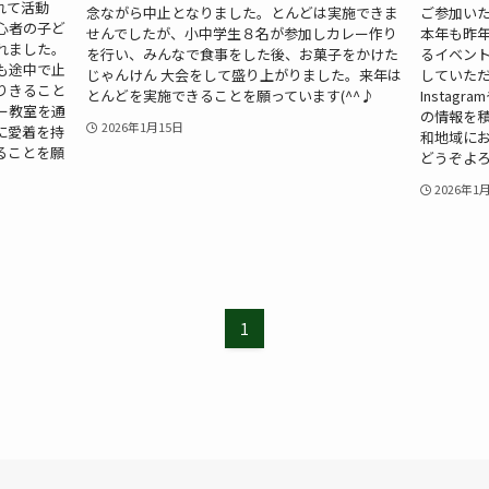
れて活動
念ながら中止となりました。とんどは実施できま
ご参加い
心者の子ど
せんでしたが、小中学生８名が参加しカレー作り
本年も昨
れました。
を行い、みんなで食事をした後、お菓子をかけた
るイベン
も途中で止
じゃんけん 大会をして盛り上がりました。来年は
していた
りきること
とんどを実施できることを願っています(^^♪
Insta
ー教室を通
の情報を
2026年1月15日
に愛着を持
和地域に
ることを願
どうぞよ
2026年1
1