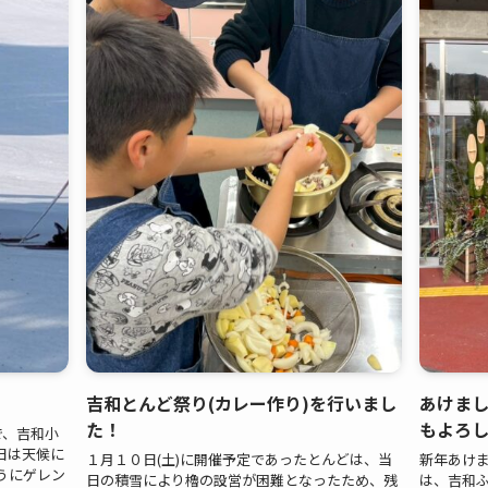
吉和とんど祭り(カレー作り)を行いまし
あけま
た！
もよろ
で、吉和小
日は天候に
１月１０日(土)に開催予定であったとんどは、当
新年あけ
うにゲレン
日の積雪により櫓の設営が困難となったため、残
は、吉和