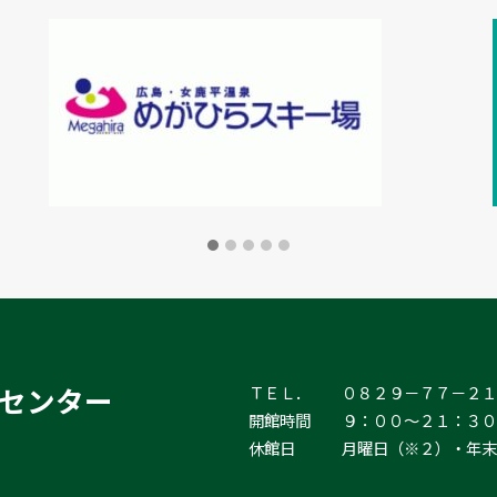
センター
ＴＥＬ．　　０８２９－７７－２１
開館時間　　９：００～２１：３０
休館日　　　月曜日（※２）・年末