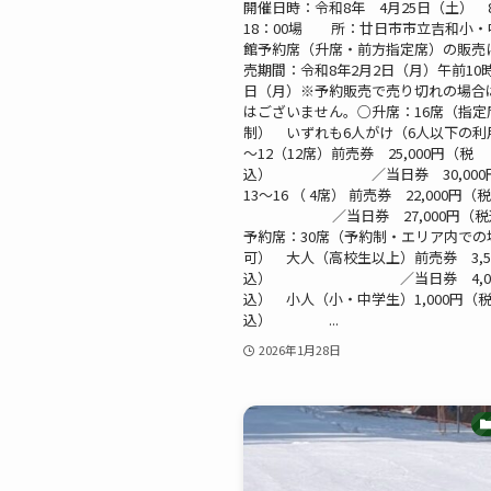
開催日時：令和8年 4月25日（土） 8
18：00場 所：廿日市市立吉和小・
館予約席（升席・前方指定席）の販売
売期間：令和8年2月2日（月）午前10時
日（月）※予約販売で売り切れの場合
はございません。○升席：16席（指定
制） いずれも6人がけ（6人以下の利
～12（12席）前売券 25,000円（税
込） ／当日券 30,000円
13～16 （ 4席） 前売券 22,000円（
／当日券 27,000円（税
予約席：30席（予約制・エリア内での
可） 大人（高校生以上）前売券 3,5
込） ／当日券 4,00
込） 小人（小・中学生）1,000円（
込） ...
2026年1月28日