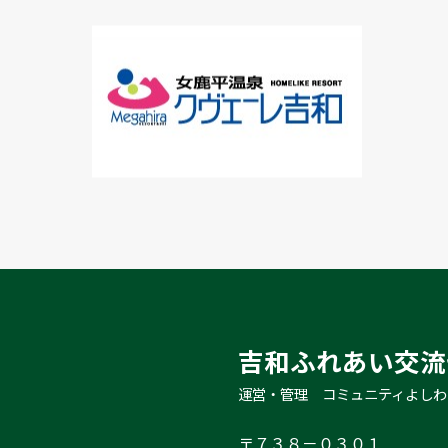
吉和ふれあい交流
運営・管理　コミュニティよしわ
〒７３８－０３０１
