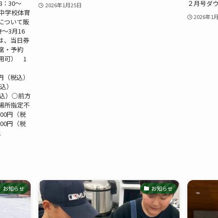
：30～
２月号ダ
2026年1月25日
中学校体育
2026年1
について販
～3月16
は、当日券
席・予約
用可） 1
（税込）
税込）
込）○前方
場所指定不
00円（税
0円（税
税
お知らせ
お知らせ